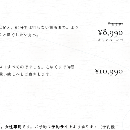
¥9,990
に加え、60分では行わない箇所まで。より
¥8,990
りとほぐしたい方へ。
キャンペーン中
ス＋すべてのほぐしを。心ゆくまで時間
¥10,990
深い癒しへとご案内します。
す。
女性専用
です。ご予約は
予約サイト
より承ります（予約優