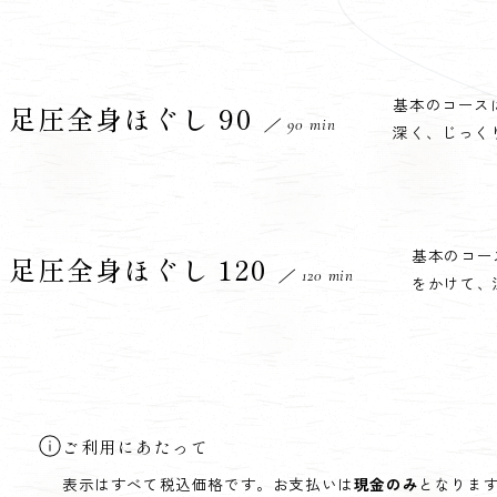
基本のコース
足圧全身ほぐし 90
／ 90 min
深く、じっく
基本のコー
足圧全身ほぐし 120
／ 120 min
をかけて、
ご利用にあたって
表示はすべて税込価格です。お支払いは
現金のみ
となりま