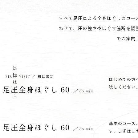
すべて足圧による全身ほぐしのコー
わせて、圧の強さやほぐす箇所を調
でご案内
足圧ほぐし
FIRST VISIT ／ 初回限定
はじめての方
試しください
足圧全身ほぐし 60
／ 60 min
基本のコース
足圧全身ほぐし 60
／ 60 min
す。まずはこ